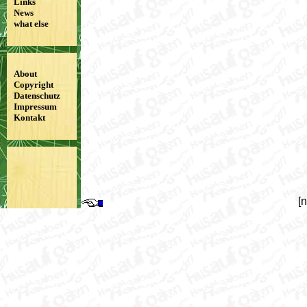
Links
News
what else
About
Copyright
Datenschutz
Impressum
Kontakt
[