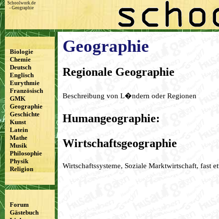
Schoolwork.de
-
Geographie
Geographie
Biologie
Chemie
Deutsch
Regionale Geographie
Englisch
Eurythmie
Französisch
Beschreibung von L�ndern oder Regionen
GMK
Geographie
Geschichte
Humangeographie:
Kunst
Latein
Mathe
Wirtschaftsgeographie
Musik
Philosophie
Physik
Wirtschaftssysteme, Soziale Marktwirtschaft, fast 
Religion
Forum
Gästebuch