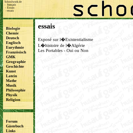
Schoolwork.de
-
français
-
Essais
-
essais
essais
Biologie
Chemie
Deutsch
Exposé sur l�Existentialisme
Englisch
L�histoire de l�Algérie
Eurythmie
Les Portables - Oui ou Non
Französisch
GMK
Geographie
Geschichte
Kunst
Latein
Mathe
Musik
Philosophie
Physik
Religion
Forum
Gästebuch
Links