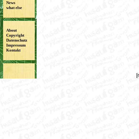
News
what else
About
Copyright
Datenschutz
Impressum
Kontakt
[